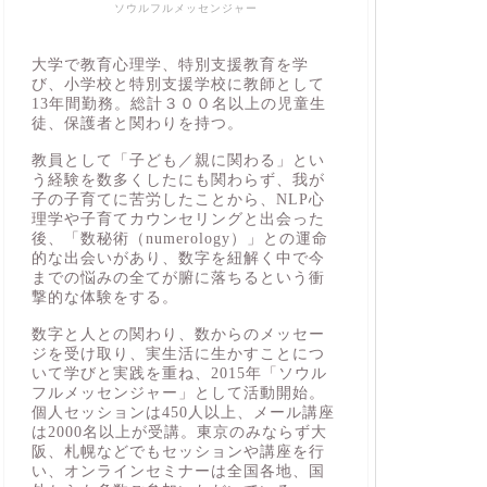
ソウルフルメッセンジャー
大学で教育心理学、特別支援教育を学
び、小学校と特別支援学校に教師として
13年間勤務。総計３００名以上の児童生
徒、保護者と関わりを持つ。
教員として「子ども／親に関わる」とい
う経験を数多くしたにも関わらず、我が
子の子育てに苦労したことから、NLP心
理学や子育てカウンセリングと出会った
後、「数秘術（numerology）」との運命
的な出会いがあり、数字を紐解く中で今
までの悩みの全てが腑に落ちるという衝
撃的な体験をする。
数字と人との関わり、数からのメッセー
ジを受け取り、実生活に生かすことにつ
いて学びと実践を重ね、2015年「ソウル
フルメッセンジャー」として活動開始。
個人セッションは450人以上、メール講座
は2000名以上が受講。東京のみならず大
阪、札幌などでもセッションや講座を行
い、オンラインセミナーは全国各地、国