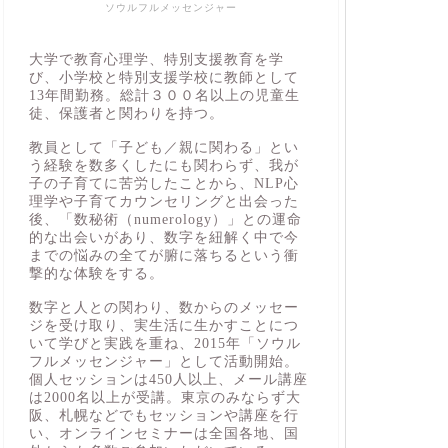
ソウルフルメッセンジャー
大学で教育心理学、特別支援教育を学
び、小学校と特別支援学校に教師として
13年間勤務。総計３００名以上の児童生
徒、保護者と関わりを持つ。
教員として「子ども／親に関わる」とい
う経験を数多くしたにも関わらず、我が
子の子育てに苦労したことから、NLP心
理学や子育てカウンセリングと出会った
後、「数秘術（numerology）」との運命
的な出会いがあり、数字を紐解く中で今
までの悩みの全てが腑に落ちるという衝
撃的な体験をする。
数字と人との関わり、数からのメッセー
ジを受け取り、実生活に生かすことにつ
いて学びと実践を重ね、2015年「ソウル
フルメッセンジャー」として活動開始。
個人セッションは450人以上、メール講座
は2000名以上が受講。東京のみならず大
阪、札幌などでもセッションや講座を行
い、オンラインセミナーは全国各地、国