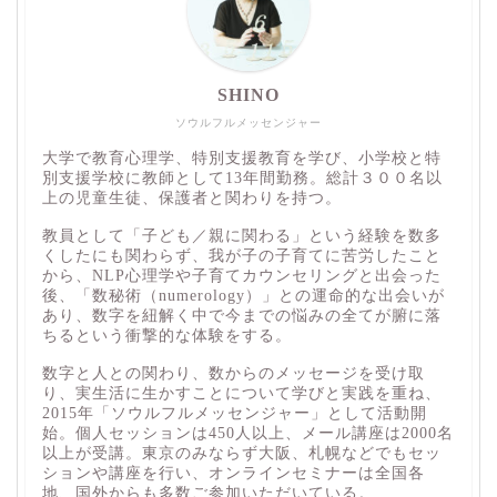
SHINO
ソウルフルメッセンジャー
大学で教育心理学、特別支援教育を学び、小学校と特
別支援学校に教師として13年間勤務。総計３００名以
上の児童生徒、保護者と関わりを持つ。
教員として「子ども／親に関わる」という経験を数多
くしたにも関わらず、我が子の子育てに苦労したこと
から、NLP心理学や子育てカウンセリングと出会った
後、「数秘術（numerology）」との運命的な出会いが
あり、数字を紐解く中で今までの悩みの全てが腑に落
ちるという衝撃的な体験をする。
数字と人との関わり、数からのメッセージを受け取
り、実生活に生かすことについて学びと実践を重ね、
2015年「ソウルフルメッセンジャー」として活動開
始。個人セッションは450人以上、メール講座は2000名
以上が受講。東京のみならず大阪、札幌などでもセッ
ションや講座を行い、オンラインセミナーは全国各
地、国外からも多数ご参加いただいている。