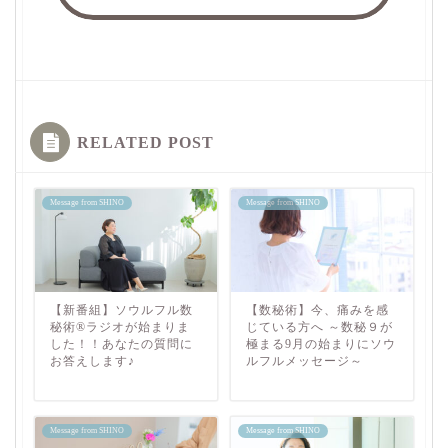
RELATED POST
Message from SHINO
Message from SHINO
【新番組】ソウルフル数
【数秘術】今、痛みを感
秘術®ラジオが始まりま
じている方へ ～数秘９が
した！！あなたの質問に
極まる9月の始まりにソウ
お答えします♪
ルフルメッセージ～
Message from SHINO
Message from SHINO