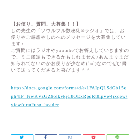
【お便り、質問、大募集！！】
しの先生の「ソウルフル数秘術®︎ラジオ」では、お
便りやご感想やしのへのメッセージを大募集してい
ます♪
ご質問にはラジオやyoutubeでお答えしていきますの
で、ミニ鑑定もできるかもしれません♪あんまりまだ
知られてないのかお便りが少なめ(´ω`)なのでぜひ書
いて送ってくださると喜びます＾＾
https://docs.google.com/forms/d/e/1FAIpQLSdGb15q
ph4IP_FiwKVzGZ9olkvkjC8OExRpqRt8ipvw4jxqew/
viewform?usp=header