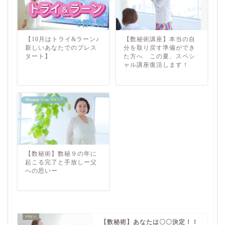
【10月はトライ&ラーン♪
【数秘術講座】本当の自
新しいあなたでのプレス
分を取り戻す準備ができ
タート】
た方へ この夏、スペシ
ャル講座復活します！
Message from SHINO
【数秘術】数秘９の年に
起こる完了と手放しー父
への思いー
【数秘術】あなたは〇〇決定！！