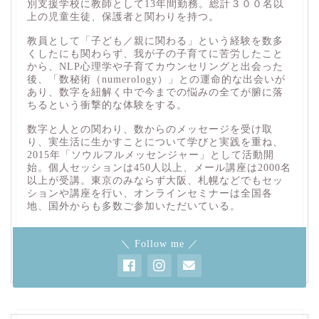
別支援学校に教師として13年間勤務。総計３００名以
上の児童生徒、保護者と関わりを持つ。
教員として「子ども／親に関わる」という経験を数多
くしたにも関わらず、我が子の子育てに苦労したこと
から、NLP心理学や子育てカウンセリングと出会った
後、「数秘術（numerology）」との運命的な出会いが
あり、数字を紐解く中で今までの悩みの全てが腑に落
ちるという衝撃的な体験をする。
数字と人との関わり、数からのメッセージを受け取
り、実生活に生かすことについて学びと実践を重ね、
2015年「ソウルフルメッセンジャー」として活動開
始。個人セッションは450人以上、メール講座は2000名
以上が受講。東京のみならず大阪、札幌などでもセッ
ションや講座を行い、オンラインセミナーは全国各
地、国外からも多数ご参加いただいている。
＼ Follow me ／