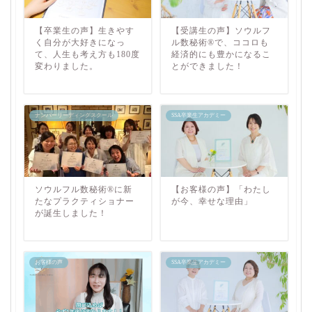
【卒業生の声】生きやす
【受講生の声】ソウルフ
く自分が大好きになっ
ル数秘術®︎で、ココロも
て、人生も考え方も180度
経済的にも豊かになるこ
変わりました。
とができました！
ナンバーリーディングスクール
SSA卒業生アカデミー
ソウルフル数秘術®︎に新
【お客様の声】「わたし
たなプラクティショナー
が今、幸せな理由」
が誕生しました！
お客様の声
SSA卒業生アカデミー