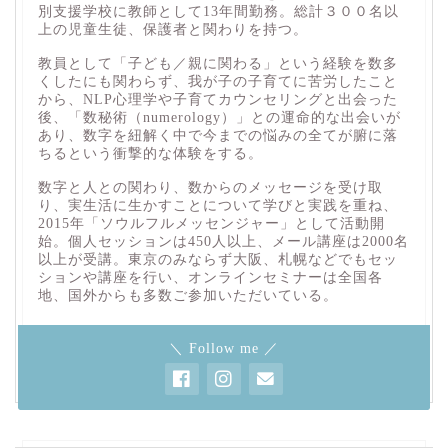
別支援学校に教師として13年間勤務。総計３００名以
上の児童生徒、保護者と関わりを持つ。
教員として「子ども／親に関わる」という経験を数多
くしたにも関わらず、我が子の子育てに苦労したこと
から、NLP心理学や子育てカウンセリングと出会った
後、「数秘術（numerology）」との運命的な出会いが
あり、数字を紐解く中で今までの悩みの全てが腑に落
ちるという衝撃的な体験をする。
数字と人との関わり、数からのメッセージを受け取
り、実生活に生かすことについて学びと実践を重ね、
2015年「ソウルフルメッセンジャー」として活動開
始。個人セッションは450人以上、メール講座は2000名
以上が受講。東京のみならず大阪、札幌などでもセッ
ションや講座を行い、オンラインセミナーは全国各
地、国外からも多数ご参加いただいている。
＼ Follow me ／