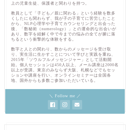
上の児童生徒、保護者と関わりを持つ。
教員として「子ども／親に関わる」という経験を数多
くしたにも関わらず、我が子の子育てに苦労したこと
から、NLP心理学や子育てカウンセリングと出会った
後、「数秘術（numerology）」との運命的な出会いが
あり、数字を紐解く中で今までの悩みの全てが腑に落
ちるという衝撃的な体験をする。
数字と人との関わり、数からのメッセージを受け取
り、実生活に生かすことについて学びと実践を重ね、
2015年「ソウルフルメッセンジャー」として活動開
始。個人セッションは450人以上、メール講座は2000名
以上が受講。東京のみならず大阪、札幌などでもセッ
ションや講座を行い、オンラインセミナーは全国各
地、国外からも多数ご参加いただいている。
＼ Follow me ／