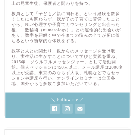
上の児童生徒、保護者と関わりを持つ。
教員として「子ども／親に関わる」という経験を数多
くしたにも関わらず、我が子の子育てに苦労したこと
から、NLP心理学や子育てカウンセリングと出会った
後、「数秘術（numerology）」との運命的な出会いが
あり、数字を紐解く中で今までの悩みの全てが腑に落
ちるという衝撃的な体験をする。
数字と人との関わり、数からのメッセージを受け取
り、実生活に生かすことについて学びと実践を重ね、
2015年「ソウルフルメッセンジャー」として活動開
始。個人セッションは450人以上、メール講座は2000名
以上が受講。東京のみならず大阪、札幌などでもセッ
ションや講座を行い、オンラインセミナーは全国各
地、国外からも多数ご参加いただいている。
＼ Follow me ／