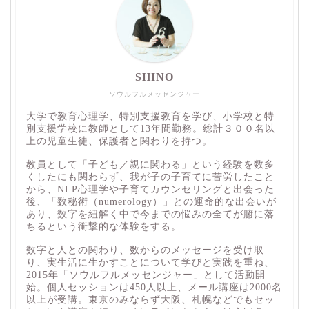
SHINO
ソウルフルメッセンジャー
大学で教育心理学、特別支援教育を学び、小学校と特
別支援学校に教師として13年間勤務。総計３００名以
上の児童生徒、保護者と関わりを持つ。
教員として「子ども／親に関わる」という経験を数多
くしたにも関わらず、我が子の子育てに苦労したこと
から、NLP心理学や子育てカウンセリングと出会った
後、「数秘術（numerology）」との運命的な出会いが
あり、数字を紐解く中で今までの悩みの全てが腑に落
ちるという衝撃的な体験をする。
数字と人との関わり、数からのメッセージを受け取
り、実生活に生かすことについて学びと実践を重ね、
2015年「ソウルフルメッセンジャー」として活動開
始。個人セッションは450人以上、メール講座は2000名
以上が受講。東京のみならず大阪、札幌などでもセッ