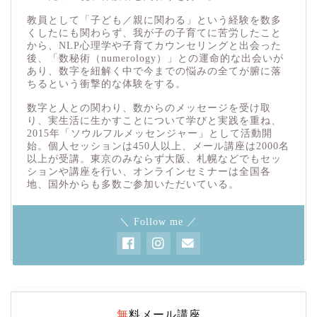
教員として「子ども／親に関わる」という経験を数多
くしたにも関わらず、我が子の子育てに苦労したこと
から、NLP心理学や子育てカウンセリングと出会った
後、「数秘術（numerology）」との運命的な出会いが
あり、数字を紐解く中で今までの悩みの全てが腑に落
ちるという衝撃的な体験をする。
数字と人との関わり、数からのメッセージを受け取
り、実生活に生かすことについて学びと実践を重ね、
2015年「ソウルフルメッセンジャー」として活動開
始。個人セッションは450人以上、メール講座は2000名
以上が受講。東京のみならず大阪、札幌などでもセッ
ションや講座を行い、オンラインセミナーは全国各
地、国外からも多数ご参加いただいている。
＼ Follow me ／
無料メール講座