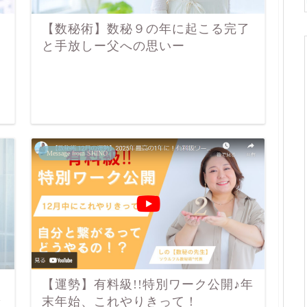
方
【数秘術】数秘９の年に起こる完了
と手放しー父への思いー
Message from SHINO
【運勢】有料級!!特別ワーク公開♪年
で
末年始、これやりきって！