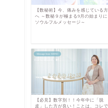
【数秘術】今、痛みを感じている
へ ～数秘９が極まる9月の始まりに
ソウルフルメッセージ～
Message from SHINO
【必見】数字別！！今年中に「脱
皮」した方が良い！ことは、コレ