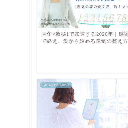
丙午×数秘1で加速する2026年｜感
で終え、愛から始める運気の整え
Message from SHINO