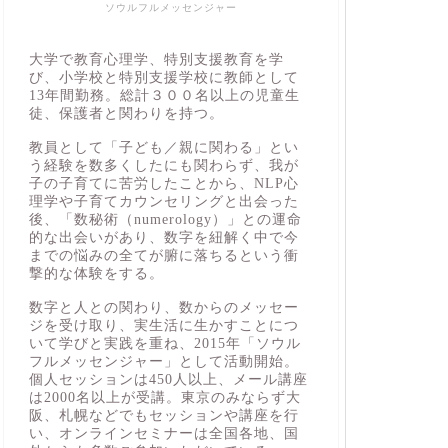
ソウルフルメッセンジャー
大学で教育心理学、特別支援教育を学
び、小学校と特別支援学校に教師として
13年間勤務。総計３００名以上の児童生
徒、保護者と関わりを持つ。
教員として「子ども／親に関わる」とい
う経験を数多くしたにも関わらず、我が
子の子育てに苦労したことから、NLP心
理学や子育てカウンセリングと出会った
後、「数秘術（numerology）」との運命
的な出会いがあり、数字を紐解く中で今
までの悩みの全てが腑に落ちるという衝
撃的な体験をする。
数字と人との関わり、数からのメッセー
ジを受け取り、実生活に生かすことにつ
いて学びと実践を重ね、2015年「ソウル
フルメッセンジャー」として活動開始。
個人セッションは450人以上、メール講座
は2000名以上が受講。東京のみならず大
阪、札幌などでもセッションや講座を行
い、オンラインセミナーは全国各地、国