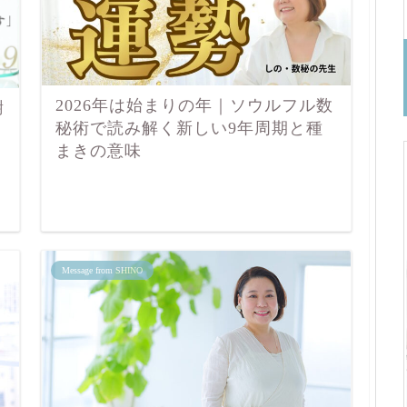
2026年は始まりの年｜ソウルフル数
謝
秘術で読み解く新しい9年周期と種
方
まきの意味
Message from SHINO