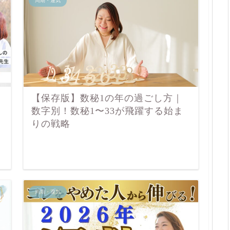
周期・運気
【保存版】数秘1の年の過ごし方｜
っ
数字別！数秘1〜33が飛躍する始ま
りの戦略
周期・運気